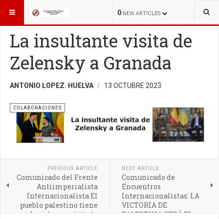
ESTÁ AQUÍ:
COLABORACIONES
COLABORACIONES
0
NEW ARTICLES
La insultante visita de
Zelensky a Granada
ANTONIO LOPEZ. HUELVA
13 OCTUBRE 2023
COLABORACIONES
PREVIOUS ARTICLE
NEXT ARTICLE
Comunicado del Frente
Comunicado de
Antiimperialista
Encuentros
Internacionalista El
Internacionalistas: LA
pueblo palestino tiene
VICTORIA DE
derecho a resistir la
PALESTINA SERÁ EL