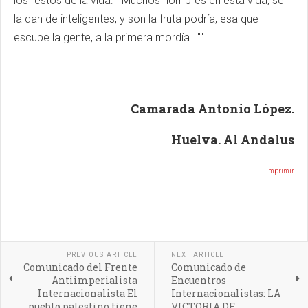
los restos de la vida: " Muchos hombres en esta vida, se
la dan de inteligentes, y son la fruta podría, esa que
escupe la gente, a la primera mordía...""
Camarada Antonio López.
Huelva. Al Andalus
Imprimir
PREVIOUS ARTICLE
NEXT ARTICLE
Comunicado del Frente
Comunicado de
Antiimperialista
Encuentros
Internacionalista El
Internacionalistas: LA
pueblo palestino tiene
VICTORIA DE