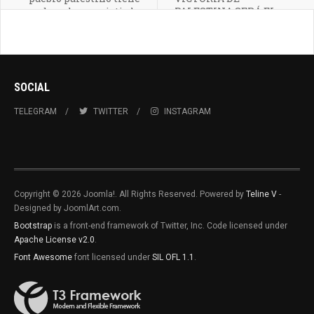
derecho a resistir la
PALESTINA SERÁ EL
ocupación
TRIUNFO DE TODOS LOS
PUEBLOS
TRABAJADORES EN
NUESTRA LUCHA
CONTRA EL
SOCIAL
IMPERIALISMO.
TELEGRAM
TWITTER
INSTAGRAM
Copyright © 2026 Joomla!. All Rights Reserved. Powered by
Teline V
-
Designed by JoomlArt.com.
Bootstrap
is a front-end framework of Twitter, Inc. Code licensed under
Apache License v2.0
.
Font Awesome
font licensed under
SIL OFL 1.1
.