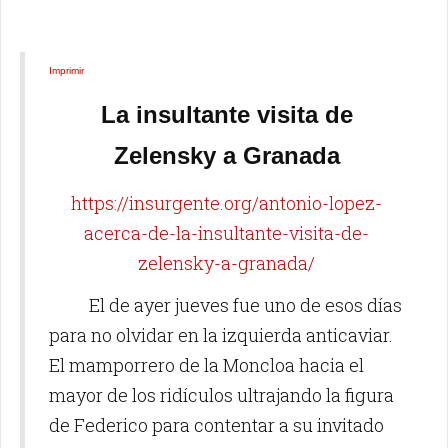
ocupación
TRIUNFO DE TODOS LOS
PUEBLOS
TRABAJADORES EN
NUESTRA LUCHA
Imprimir
CONTRA EL
IMPERIALISMO.
La insultante visita de
Zelensky a Granada
https://insurgente.org/antonio-lopez-
acerca-de-la-insultante-visita-de-
zelensky-a-granada/
El de ayer jueves fue uno de esos días
para no olvidar en la izquierda anticaviar.
El mamporrero de la Moncloa hacia el
mayor de los ridículos ultrajando la figura
de Federico para contentar a su invitado