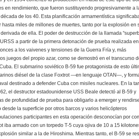
es en rendimiento, que fueron sustituyendo progresivamente a l
écada de los 40. Esta planificación armamentística significaba
 hasta miles de millones de muertes, tanto por la explosión en
va derivada de ella. El poder de destrucción de la llamada “supe
 URSS a partir de la primera detonación de prueba realizada en
onces a los vaivenes y tensiones de la Guerra Fría y, más
os juegos del propio azar, como se demostró en el transcurso d
n Cuba. El submarino soviético B-59 fue protagonista de esto últ
arinos diésel de la clase Foxtrot —en lenguaje OTAN—, y form
aval destinado a defender Cuba con misiles nucleares. En la ta
962, el destructor estadounidense USS Beale detectó al B-59 y
s de profundidad de prueba para obligarlo a emerger y rendirse
desde la superficie por otros barcos y varios helicópteros
ipulaciones participantes en esta operación desconocían por co
t iba armado con un torpedo T-5 cuya ojiva de 10 a 15 kilotone
losión similar a la de Hiroshima. Mientras tanto, el B-59 se res