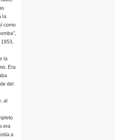
as
 la
 sí como
rbomba”,
 1953,
e la
imo. Era
aba
rde del
, al
mpleto
s era
istía a