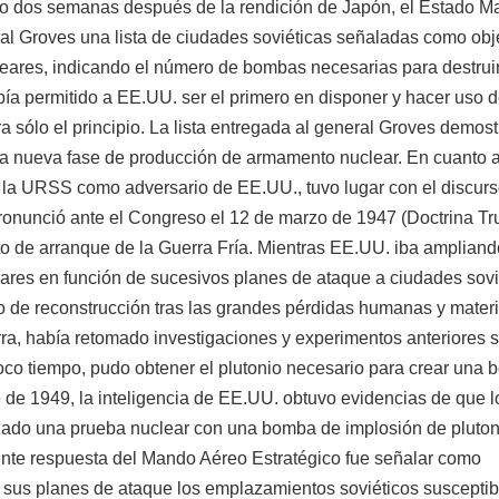
lo dos semanas después de la rendición de Japón, el Estado M
al Groves una lista de ciudades soviéticas señaladas como obj
leares, indicando el número de bombas necesarias para destruir
ía permitido a EE.UU. ser el primero en disponer y hacer uso d
 sólo el principio. La lista entregada al general Groves demost
na nueva fase de producción de armamento nuclear. En cuanto a
e la URSS como adversario de EE.UU., tuvo lugar con el discur
ronunció ante el Congreso el 12 de marzo de 1947 (Doctrina Tr
 de arranque de la Guerra Fría. Mientras EE.UU. iba ampliand
ares en función de sucesivos planes de ataque a ciudades sovi
 de reconstrucción tras las grandes pérdidas humanas y mater
rra, había retomado investigaciones y experimentos anteriores 
poco tiempo, pudo obtener el plutonio necesario para crear una
 de 1949, la inteligencia de EE.UU. obtuvo evidencias de que l
izado una prueba nuclear con una bomba de implosión de pluton
nte respuesta del Mando Aéreo Estratégico fue señalar como
de sus planes de ataque los emplazamientos soviéticos suscepti