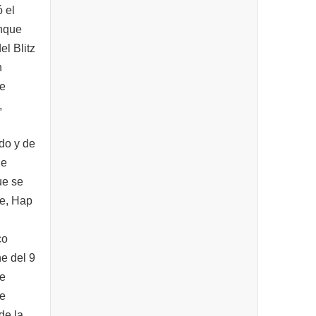
 el
unque
l Blitz
n
ue
,
do y de
ue
ue se
de, Hap
co
e del 9
de
se
de la