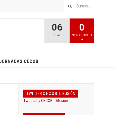
06
0
JUE
,
AGO
NEW ARTICLES
 JORNADAS CECOB
TWITTER C.E.C.O.B_DIFUSIÓN
Tweets by CECOB_Difusion