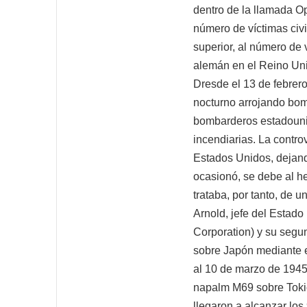
dentro de la llamada O
número de víctimas civi
superior, al número de
alemán en el Reino Uni
Dresde el 13 de febrero
nocturno arrojando bom
bombarderos estadouni
incendiarias. La contr
Estados Unidos, dejand
ocasionó, se debe al h
trataba, por tanto, de
Arnold, jefe del Esta
Corporation) y su segu
sobre Japón mediante e
al 10 de marzo de 194
napalm M69 sobre Tokio
llegaron a alcanzar los