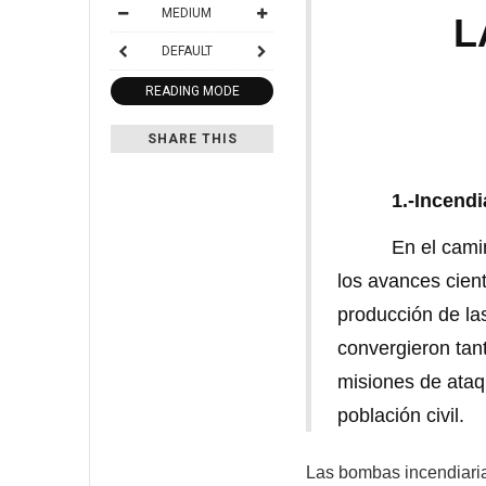
MEDIUM
L
DEFAULT
READING MODE
SHARE THIS
1.-Incendi
En el camino h
los avances cient
producción de la
convergieron tant
misiones de ataq
población civil.
Las bombas incendiaria