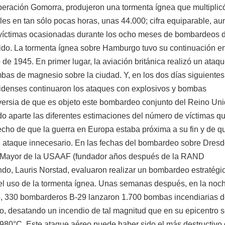
peración Gomorra, produjeron una tormenta ígnea que multiplicó
les en tan sólo pocas horas, unas 44.000; cifra equiparable, a
 víctimas ocasionadas durante los ocho meses de bombardeos de
do. La tormenta ígnea sobre Hamburgo tuvo su continuación e
 de 1945. En primer lugar, la aviación británica realizó un ataq
bas de magnesio sobre la ciudad. Y, en los dos días siguientes
denses continuaron los ataques con explosivos y bombas
oversia de que es objeto este bombardeo conjunto del Reino Uni
o aparte las diferentes estimaciones del número de víctimas q
echo de que la guerra en Europa estaba próxima a su fin y de q
 un ataque innecesario. En las fechas del bombardeo sobre Dres
do Mayor de la USAAF (fundador años después de la RAND
ndo, Lauris Norstad, evaluaron realizar un bombardeo estratégi
l uso de la tormenta ígnea. Unas semanas después, en la noch
5, 330 bombarderos B-29 lanzaron 1.700 bombas incendiarias 
, desatando un incendio de tal magnitud que en su epicentro 
 980°C. Este ataque aéreo puede haber sido el más destructivo 