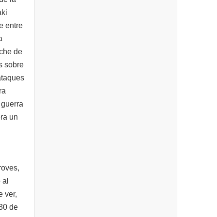
aki
e entre
a
oche de
s sobre
ataques
ra
 guerra
era un
roves,
 al
 ver,
 30 de