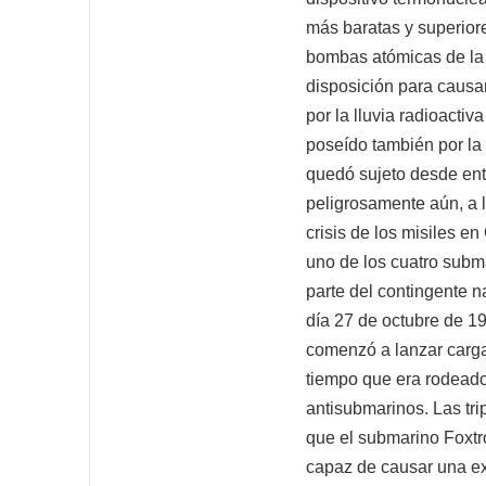
más baratas y superior
bombas atómicas de la d
disposición para causar
por la lluvia radioacti
poseído también por la
quedó sujeto desde ent
peligrosamente aún, a l
crisis de los misiles e
uno de los cuatro subm
parte del contingente n
día 27 de octubre de 1
comenzó a lanzar carga
tiempo que era rodeado 
antisubmarinos. Las tr
que el submarino Foxtro
capaz de causar una exp