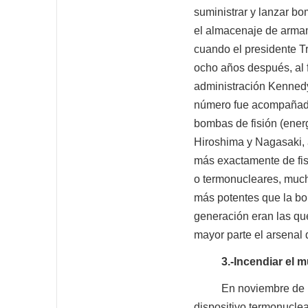
suministrar y lanzar bo
el almacenaje de armam
cuando el presidente T
ocho años después, al 
administración Kennedy
número fue acompañada
bombas de fisión (ener
Hiroshima y Nagasaki, a
más exactamente de fis
o termonucleares, much
más potentes que la b
generación eran las qu
mayor parte el arsenal
3.-Incendiar el m
En noviembre de 1952,
dispositivo termonucle