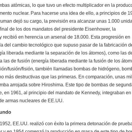
mbas atómicas, lo que tuvo un efecto multiplicador en la produc
ento nuclear. Para hacerse una idea de ello, a principios de 1
ruman dejó su cargo, la previsión era alcanzar unas 1.000 unid
final de los dos mandatos del presidente Eisenhower, la
 recibió en herencia un arsenal de 18.000. Esta progresión en
 del cambio tecnológico que supuso pasar de la fabricación d
gía liberada mediante la separación de los átomos), como las d
 las de fusión (energía liberada mediante la fusión de los átom
ión/fusión/fisión, también llamadas bombas de hidrógeno, bo
o más destructivas que las primeras. En comparación, unas mi
omba arrojada sobre Hiroshima. Este tipo de bombas de segund
e, en 1961, al principio del mandato de Kennedy, integraban en
 de armas nucleares de EE.UU.
undo
 EE.UU. realizó con éxito la primera detonación de prueba
ar y en 1954 comenzó la producción en masa de este tipo de b