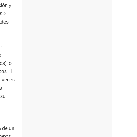
ción y
953,
ades;
e
e
os), o
mbas-H
l veces
a
 su
 de un
ombas,