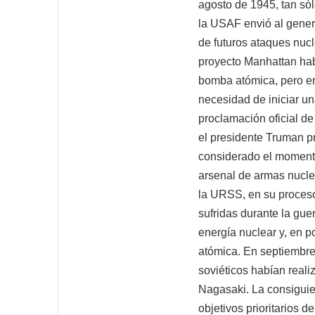
agosto de 1945, tan só
la USAF envió al gener
de futuros ataques nuc
proyecto Manhattan hab
bomba atómica, pero era
necesidad de iniciar u
proclamación oficial d
el presidente Truman p
considerado el momento
arsenal de armas nucle
la URSS, en su proceso
sufridas durante la gue
energía nuclear y, en 
atómica. En septiembre
soviéticos habían real
Nagasaki. La consiguie
objetivos prioritarios 