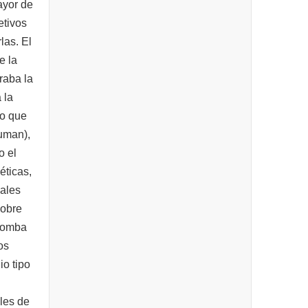
ayor de
etivos
las. El
e la
raba la
 la
so que
uman),
o el
éticas,
iales
sobre
 bomba
os
io tipo
bles de