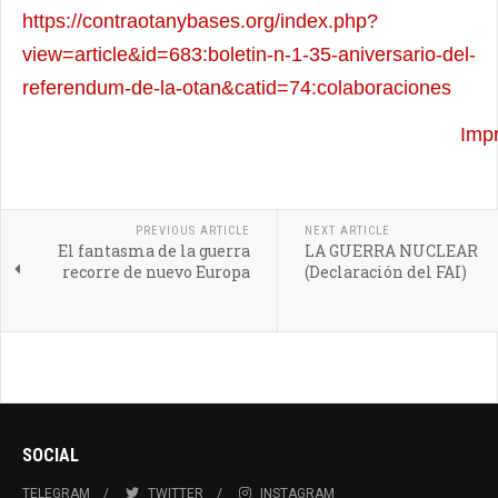
https://contraotanybases.org/index.php?
view=article&id=683:boletin-n-1-35-aniversario-del-
referendum-de-la-otan&catid=74:colaboraciones
Impr
PREVIOUS ARTICLE
NEXT ARTICLE
El fantasma de la guerra
LA GUERRA NUCLEAR
recorre de nuevo Europa
(Declaración del FAI)
SOCIAL
TELEGRAM
TWITTER
INSTAGRAM