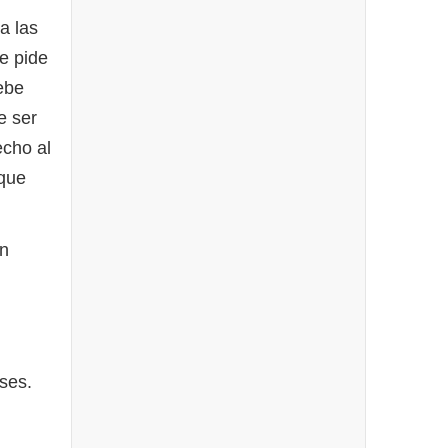
a las
e pide
ebe
e ser
echo al
 que
án
ses.