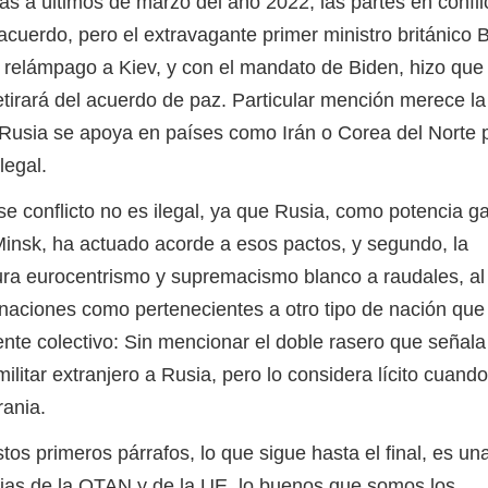
s a últimos de marzo del año 2022, las partes en confli
acuerdo, pero el extravagante primer ministro británico B
 relámpago a Kiev, y con el mandato de Biden, hizo que 
etirará del acuerdo de paz. Particular mención merece la
Rusia se apoya en países como Irán o Corea del Norte 
legal.
nflicto no es ilegal, ya que Rusia, como potencia ga
insk, ha actuado acorde a esos pactos, y segundo, la
ura eurocentrismo y supremacismo blanco a raudales, al
naciones como pertenecientes a otro tipo de nación que
nte colectivo: Sin mencionar el doble rasero que señal
militar extranjero a Rusia, pero lo considera lícito cuand
rania.
imeros párrafos, lo que sigue hasta el final, es una
ncias de la OTAN y de la UE, lo buenos que somos los