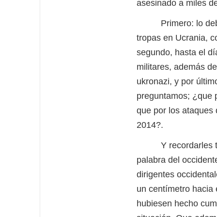
asesinado a miles de
Primero: lo deben 
tropas en Ucrania, c
segundo, hasta el dí
militares, además de 
ukronazi, y por últi
preguntamos; ¿que p
que por los ataques 
2014?.
Y recordarles tamb
palabra del occident
dirigentes occident
un centímetro hacia e
hubiesen hecho cumpl