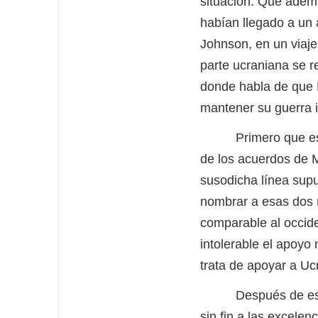
situación. Que ademá
habían llegado a un 
Johnson, en un viaje
parte ucraniana se r
donde habla de que 
mantener su guerra i
Primero que ese co
de los acuerdos de M
susodicha línea sup
nombrar a esas dos 
comparable al occide
intolerable el apoyo 
trata de apoyar a Uc
Después de estos pr
sin fin a las excele