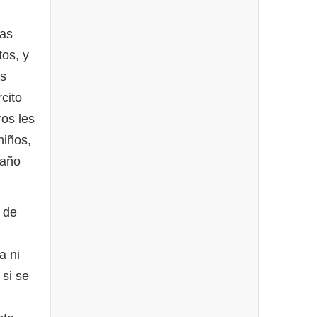
das
os, y
os
cito
ros les
niños,
 año
 de
a ni
 si se