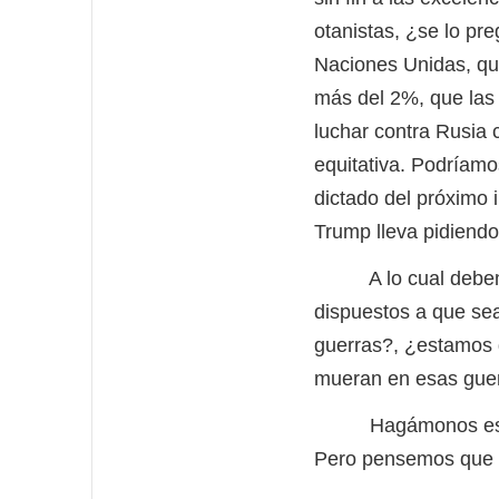
otanistas, ¿se lo pr
Naciones Unidas, qu
más del 2%, que las 
luchar contra Rusia 
equitativa. Podríam
dictado del próximo 
Trump lleva pidiend
A lo cual debemos 
dispuestos a que se
guerras?, ¿estamos d
mueran en esas gue
Hagámonos esas pr
Pero pensemos que v