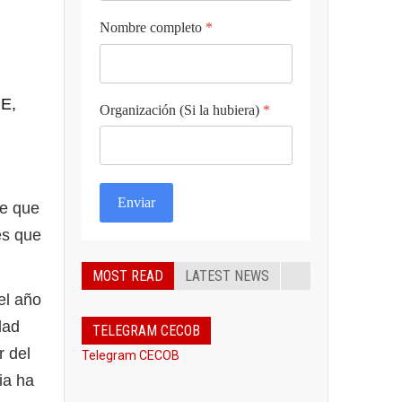
Nombre completo
*
UE,
Organización (Si la hubiera)
*
Enviar
e que
es que
MOST READ
LATEST NEWS
el año
dad
TELEGRAM CECOB
r del
Telegram CECOB
ia ha