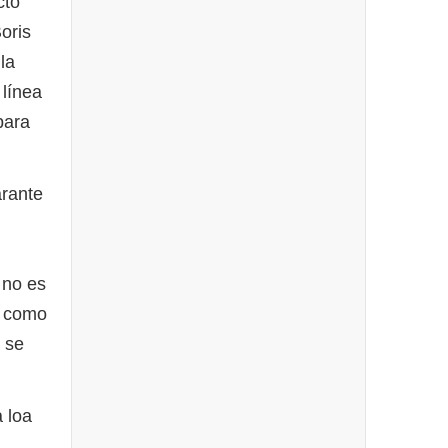
cto
oris
la
 línea
para
rante
 no es
a como
o se
 loa