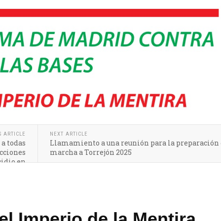
S ARTICLE
NEXT ARTICLE
a todas
Llamamiento a una reunión para la preparación 
acciones
marcha a Torrejón 2025
cidio en
lestina
el Imperio de la Mentira