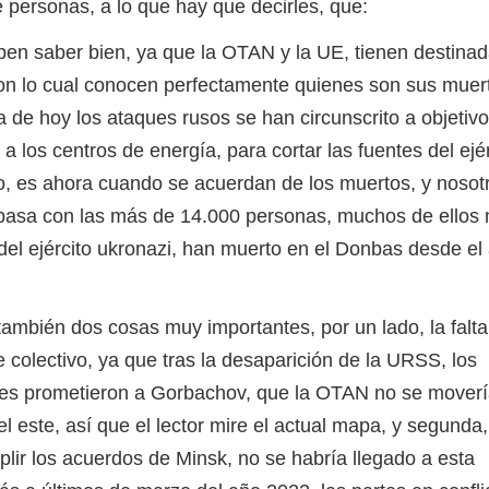
 personas, a lo que hay que decirles, que:
saber bien, ya que la OTAN y la UE, tienen destina
on lo cual conocen perfectamente quienes son sus muert
a de hoy los ataques rusos se han circunscrito a objetiv
a los centros de energía, para cortar las fuentes del ejér
mo, es ahora cuando se acuerdan de los muertos, y nosot
asa con las más de 14.000 personas, muchos de ellos 
del ejército ukronazi, han muerto en el Donbas desde el
ién dos cosas muy importantes, por un lado, la falta
e colectivo, ya que tras la desaparición de la URSS, los
ales prometieron a Gorbachov, que la OTAN no se moverí
l este, así que el lector mire el actual mapa, y segunda,
ir los acuerdos de Minsk, no se habría llegado a esta