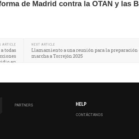
forma de Madrid contra la OTAN y las 
S ARTICLE
NEXT ARTICLE
a todas
Llamamiento a una reunión para la preparación 
acciones
marcha a Torrejón 2025
cidio en
lestina
HELP
PARTNERS
CONTÁCTANOS