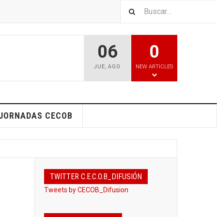
06
0
JUE
,
AGO
NEW ARTICLES
 JORNADAS CECOB
TWITTER C.E.C.O.B_DIFUSIÓN
Tweets by CECOB_Difusion