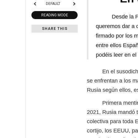
DEFAULT
READING MODE
Desde la P
queremos dar a c
SHARE THIS
firmado por los m
entre ellos Espa
podéis leer en el
En el susodicho es
se enfrentan a los m
Rusia según ellos, e
Primera mentira, y
2021, Rusia mandó t
colectiva para toda 
cortijo, los EEUU, p