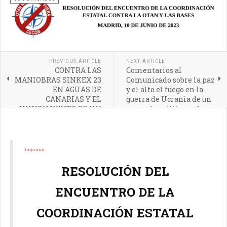
PREVIOUS ARTICLE
NEXT ARTICLE
CONTRA LAS
Comentarios al
MANIOBRAS SINKEX 23
Comunicado sobre la paz
EN AGUAS DE
y el alto el fuego en la
CANARIAS Y EL
guerra de Ucrania de un
HUNDIMIENTO DE UN
grupo de militares de
BARCO DE GUERRA CON
las Fuerza Armadas
EL USO DE MUNICIÓN
españolas
REAL
Imprimir
RESOLUCIÓN DEL
ENCUENTRO DE LA
COORDINACIÓN ESTATAL