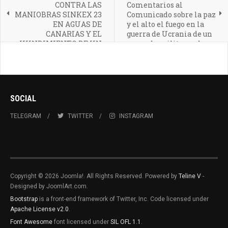
CONTRA LAS
Comentarios al
MANIOBRAS SINKEX 23
Comunicado sobre la paz
EN AGUAS DE
y el alto el fuego en la
CANARIAS Y EL
guerra de Ucrania de un
HUNDIMIENTO DE UN
grupo de militares de
BARCO DE GUERRA CON
las Fuerza Armadas
EL USO DE MUNICIÓN
españolas
REAL
SOCIAL
TELEGRAM
TWITTER
INSTAGRAM
Copyright © 2026 Joomla!. All Rights Reserved. Powered by
Teline V
-
Designed by JoomlArt.com.
Bootstrap
is a front-end framework of Twitter, Inc. Code licensed under
Apache License v2.0
.
Font Awesome
font licensed under
SIL OFL 1.1
.