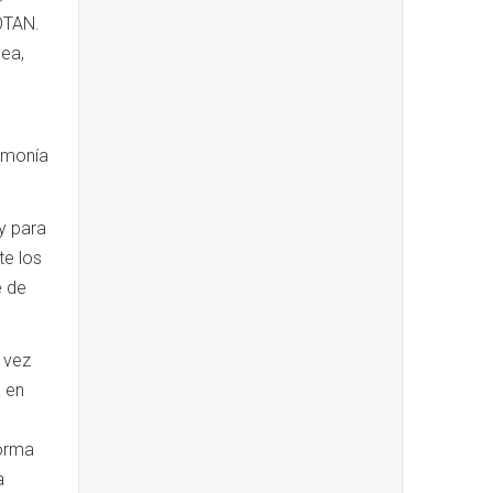
OTAN.
sea,
gemonía
 y para
te los
e de
a vez
a en
s
forma
a