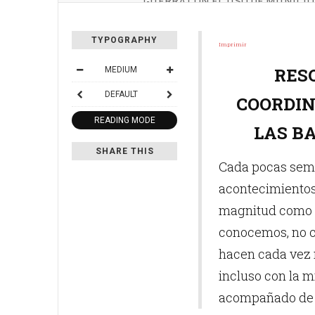
GUERRA CON EL USO DE MUNICIÓ
TYPOGRAPHY
Imprimir
RES
MEDIUM
DEFAULT
COORDIN
READING MODE
LAS BA
SHARE THIS
Cada pocas sema
acontecimientos
magnitud como p
conocemos, no c
hacen cada vez 
incluso con la m
acompañado de 