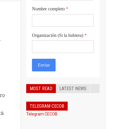
Nombre completo
*
Organización (Si la hubiera)
*
Y
Enviar
MOST READ
LATEST NEWS
ro
TELEGRAM CECOB
tá
Telegram CECOB