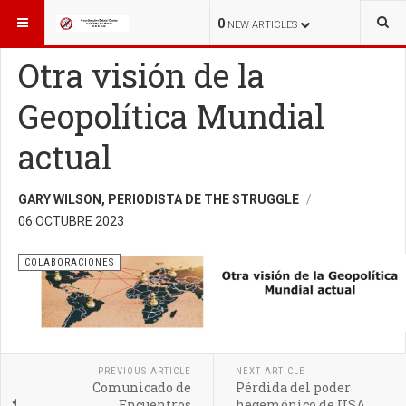
ESTÁ AQUÍ:
INICIO
COLABORACIONES
0
NEW ARTICLES
Otra visión de la
Geopolítica Mundial
actual
GARY WILSON, PERIODISTA DE THE STRUGGLE
06 OCTUBRE 2023
COLABORACIONES
PREVIOUS ARTICLE
NEXT ARTICLE
Comunicado de
Pérdida del poder
Encuentros
hegemónico de USA