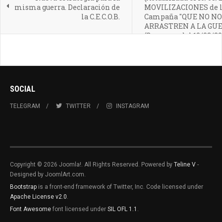
misma guerra. Declaración de
MOVILIZACIONES de 
la C.E.C.O.B.
Campaña "QUE NO NO
ARRASTREN A LA GUE
(Semanas del 10/03/20
24/03/2025)
SOCIAL
TELEGRAM
TWITTER
INSTAGRAM
Copyright © 2026 Joomla!. All Rights Reserved. Powered by
Teline V
-
Designed by JoomlArt.com.
Bootstrap
is a front-end framework of Twitter, Inc. Code licensed under
Apache License v2.0
.
Font Awesome
font licensed under
SIL OFL 1.1
.