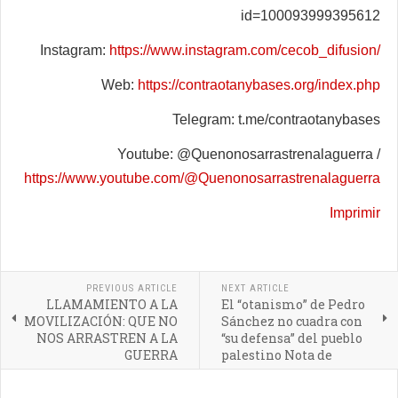
id=100093999395612
Instagram:
https://www.instagram.com/cecob_difusion/
Web:
https://contraotanybases.org/index.php
Telegram: t.me/contraotanybases
Youtube: @Quenonosarrastrenalaguerra /
https://www.youtube.com/@Quenonosarrastrenalaguerra
Imprimir
PREVIOUS ARTICLE
NEXT ARTICLE
LLAMAMIENTO A LA
El “otanismo” de Pedro
MOVILIZACIÓN: QUE NO
Sánchez no cuadra con
NOS ARRASTREN A LA
“su defensa” del pueblo
GUERRA
palestino Nota de
prensa