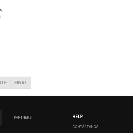
e,
a
NTE
FINAL
HELP
PARTNERS
CONTÁCTANOS