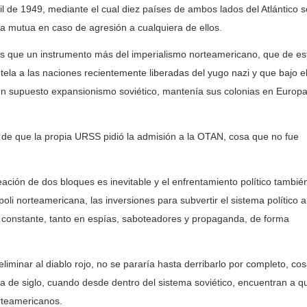
il de 1949, mediante el cual diez países de ambos lados del Atlántico s
 mutua en caso de agresión a cualquiera de ellos.
e un instrumento más del imperialismo norteamericano, que de es
tela a las naciones recientemente liberadas del yugo nazi y que bajo e
n supuesto expansionismo soviético, mantenía sus colonias en Europ
 que la propia URSS pidió la admisión a la OTAN, cosa que no fue
n de dos bloques es inevitable y el enfrentamiento político también,
li norteamericana, las inversiones para subvertir el sistema político al
s constante, tanto en espías, saboteadores y propaganda, de forma
nar al diablo rojo, no se pararía hasta derribarlo por completo, co
a de siglo, cuando desde dentro del sistema soviético, encuentran a q
rteamericanos.