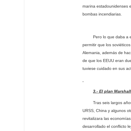
marina estadounidenses e
bombas incendiarias.
Pero lo que daba a enten
permitir que los soviétic
Alemania, además de hace
de que los EEUU eran due
tuviese cuidado en sus act
3.- El plan Marshall
Tras seis largos años de 
URSS, China y algunos otr
revitalizara las economía
desarrollado el conflicto l