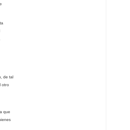
e
ta
l
a
 de tal
 otro
sa que
uienes