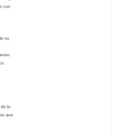
ón con
de no
aviso
co,
 de la
lso que