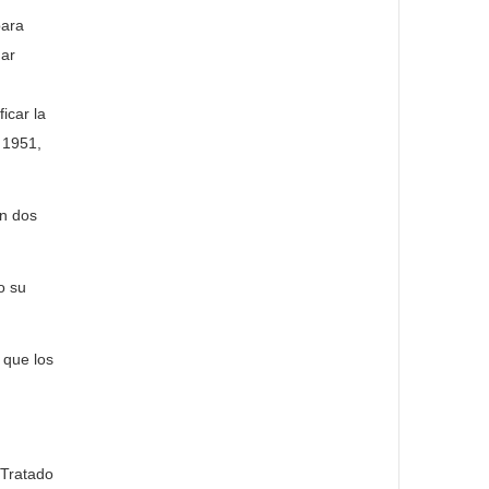
para
mar
icar la
 1951,
n dos
o su
que los
 Tratado