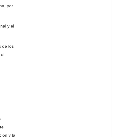
na, por
al y el
 de los
 el
s
te
ión y la