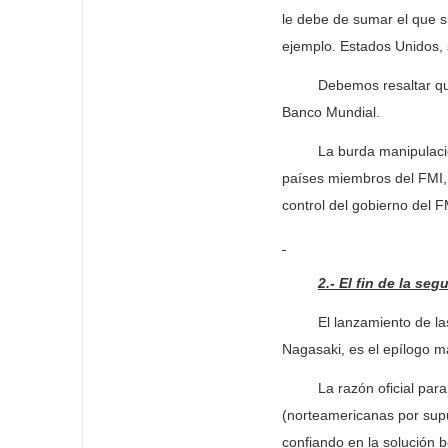
le debe de sumar el que su
ejemplo. Estados Unidos, s
Debemos resaltar que es
Banco Mundial.
La burda manipulación po
países miembros del FMI, 
control del gobierno del 
2.- El fin de la se
El lanzamiento de las d
Nagasaki, es el epílogo má
La razón oficial para e
(norteamericanas por supu
confiando en la solución b