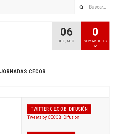
06
0
JUE
,
AGO
NEW ARTICLES
I JORNADAS CECOB
TWITTER C.E.C.O.B_DIFUSIÓN
Tweets by CECOB_Difusion