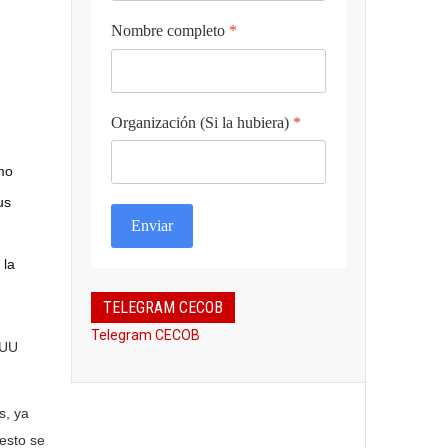
Nombre completo
*
Organización (Si la hubiera)
*
mo
us
Enviar
 la
TELEGRAM CECOB
Telegram CECOB
EUU
s, ya
 esto se