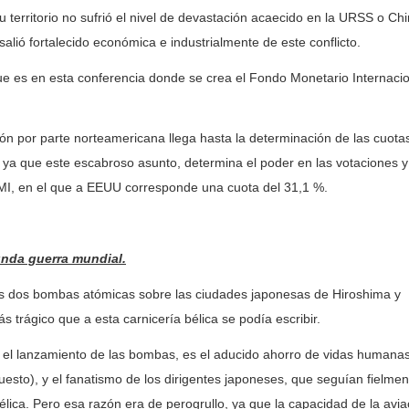
 territorio no sufrió el nivel de devastación acaecido en la URSS o Chi
alió fortalecido económica e industrialmente de este conflicto.
 en esta conferencia donde se crea el Fondo Monetario Internacion
r parte norteamericana llega hasta la determinación de las cuotas
ya que este escabroso asunto, determina el poder en las votaciones y
FMI, en el que a EEUU corresponde una cuota del 31,1 %.
gunda guerra mundial.
os bombas atómicas sobre las ciudades japonesas de Hiroshima y
s trágico que a esta carnicería bélica se podía escribir.
l lanzamiento de las bombas, es el aducido ahorro de vidas humana
esto), y el fanatismo de los dirigentes japoneses, que seguían fielmen
élica. Pero esa razón era de perogrullo, ya que la capacidad de la aviac