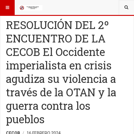
ESTÁ AQUÍ:
II JORNADAS CECOB
II JORNADAS CECOB
RESOLUCIÓN DEL 2º
ENCUENTRO DE LA
CECOB El Occidente
imperialista en crisis
agudiza su violencia a
través de la OTAN y la
guerra contra los
pueblos
CECOB
16 FEBRERO 2024