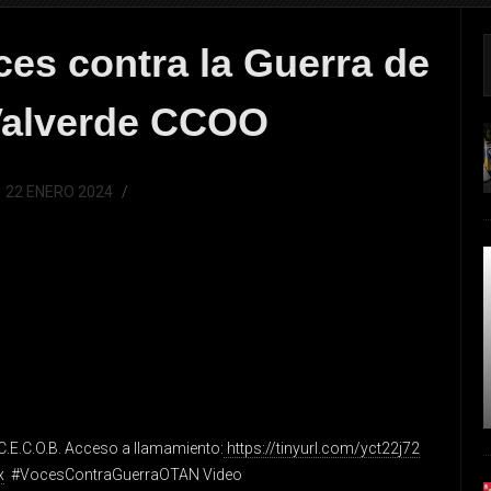
es contra la Guerra de
 Valverde CCOO
22 ENERO 2024
C.E.C.O.B. Acceso a llamamiento:
https://tinyurl.com/yct22j72
x
#VocesContraGuerraOTAN Video