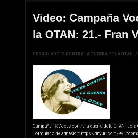
Video: Campaña Voc
la OTAN: 21.- Fran
CECOB / VOCES CONTRA LA GUERRA DE LA OTAN
Campaña "@Voces contra la guerra de la OTAN" de la 
Formulario de adhesión:
https://tinyurl.com/9y4ncpm