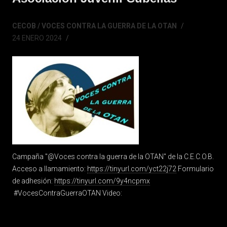
CECOB / VOCES CONTRA LA GUERRA DE LA OTAN
24 ENERO 2024
Campaña "@Voces contra la guerra de la OTAN" de la C.E.C.O.B.
Acceso a llamamiento:
https://tinyurl.com/yct22j72
Formulario
de adhesión:
https://tinyurl.com/9y4ncpmx
#VocesContraGuerraOTAN Video: