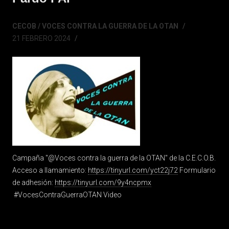
CECOB / VOCES CONTRA LA GUERRA DE LA OTAN
21 FEBRERO 2024
Campaña "@Voces contra la guerra de la OTAN" de la C.E.C.O.B.
Acceso a llamamiento:
https://tinyurl.com/yct22j72
Formulario
de adhesión:
https://tinyurl.com/9y4ncpmx
#VocesContraGuerraOTAN Video