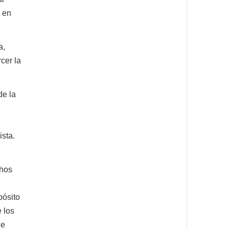
y en
a,
cer la
de la
ista.
chos
pósito
 los
ue