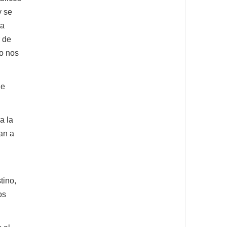
y se
la
r de
no nos
de
a la
an a
tino,
os