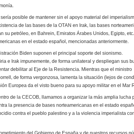
monía.
ía posible de mantener sin el apoyo material del imperialis
 existencia de las bases de la OTAN en Irak, las bases norteamer
n su petróleo, en Bahrein, Emiratos Árabes Unidos, Egipto, etc.
ericanas en el estado español, mencionadas anteriormente.
ación Biden suponen el principal soporte del sionismo.
a e Irak impunemente, de forma unilateral y despliegan sus 
ntar debilitar al Eje de la Resistencia. Mientras que el ministro
orrell, de forma vergonzosa, lamenta la situación (lejos de con
ión Europea da el visto bueno para su apoyo militar en el Mar 
 de la CECOB, llamamos a organizar la más amplia lucha p
ntra la presencia de bases norteamericanas en el estado españ
idio contra el pueblo palestino y a la violencia imperialista con
imiento del Gobierno de España y de nuestros recursos pú