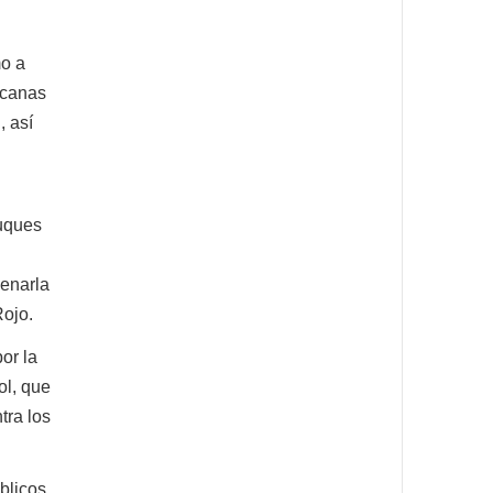
mo a
icanas
, así
buques
denarla
Rojo.
or la
ol, que
tra los
blicos