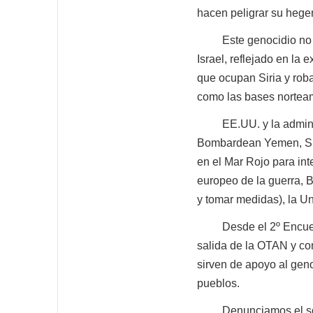
hacen peligrar su hege
Este genocidio no ser
Israel, reflejado en la
que ocupan Siria y roba
como las bases norteam
EE.UU. y la administr
Bombardean Yemen, Siri
en el Mar Rojo para inte
europeo de la guerra, B
y tomar medidas), la Un
Desde el 2º Encuentro
salida de la OTAN y co
sirven de apoyo al genoc
pueblos.
Denunciamos el somet