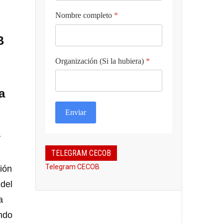
Nombre completo
*
B
Organización (Si la hubiera)
*
a
Enviar
y
TELEGRAM CECOB
Telegram CECOB
ión
del
a
undo