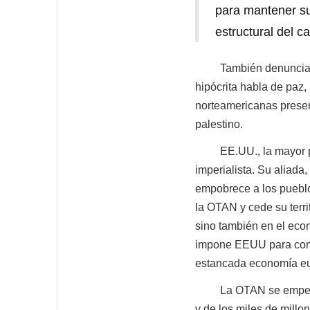
para mantener su
estructural del ca
También denunciamos 
hipócrita habla de paz,
norteamericanas presen
palestino.
EE.UU., la mayor poten
imperialista. Su aliada
empobrece a los pueblo
la OTAN y cede su terri
sino también en el eco
impone EEUU para comp
estancada economía eur
La OTAN se empeña en 
y de los miles de millo