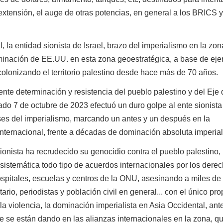
r extensión, el auge de otras potencias, en general a los BRICS 
 entidad sionista de Israel, brazo del imperialismo en la zon
minación de EE.UU. en esta zona geoestratégica, a base de ejer
olonizando el territorio palestino desde hace más de 70 años.
determinación y resistencia del pueblo palestino y del Eje 
do 7 de octubre de 2023 efectuó un duro golpe al ente sionista
eses del imperialismo, marcando un antes y un después en la
internacional, frente a décadas de dominación absoluta imperial
nista ha recrudecido su genocidio contra el pueblo palestino,
sistemática todo tipo de acuerdos internacionales por los dere
pitales, escuelas y centros de la ONU, asesinando a miles de
rio, periodistas y población civil en general... con el único pro
a violencia, la dominación imperialista en Asia Occidental, ante
 se están dando en las alianzas internacionales en la zona, q