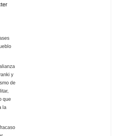
ter
bases
pueblo
alianza
yanki y
rismo de
itar,
o que
 la
fracaso
ar