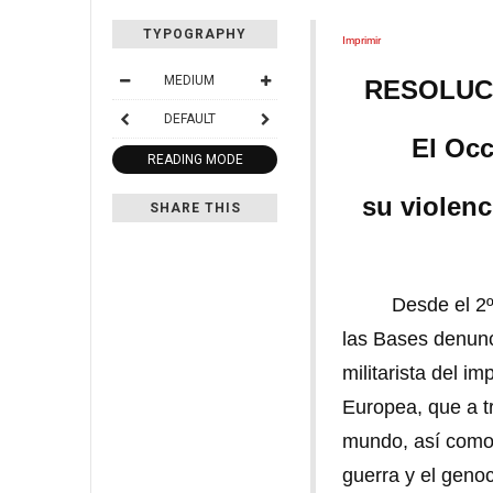
TYPOGRAPHY
Imprimir
MEDIUM
RESOLUC
DEFAULT
El Occ
READING MODE
su violenc
SHARE THIS
Desde el 2º Enc
las Bases denunc
militarista del 
Europea, que a t
mundo, así como 
guerra y el genoc