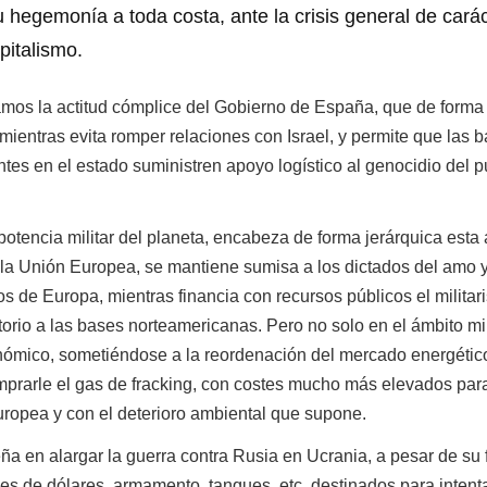
 hegemonía a toda costa, ante la crisis general de carác
pitalismo.
la actitud cómplice del Gobierno de España, que de forma
 mientras evita romper relaciones con Israel, y permite que las 
tes en el estado suministren apoyo logístico al genocidio del 
cia militar del planeta, encabeza de forma jerárquica esta 
, la Unión Europea, se mantiene sumisa a los dictados del amo 
s de Europa, mientras financia con recursos públicos el milita
torio a las bases norteamericanas. Pero no solo en el ámbito mil
nómico, sometiéndose a la reordenación del mercado energétic
rarle el gas de fracking, con costes mucho más elevados para
opea y con el deterioro ambiental que supone.
alargar la guerra contra Rusia en Ucrania, a pesar de su 
nes de dólares, armamento, tanques, etc, destinados para intent