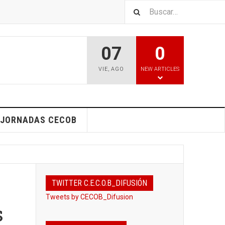
07
0
VIE
,
AGO
NEW ARTICLES
I JORNADAS CECOB
TWITTER C.E.C.O.B_DIFUSIÓN
Tweets by CECOB_Difusion
s