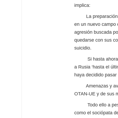
implica:
La preparación de l
en un nuevo campo de 
agresión buscada por
quedarse con sus col
suicidio.
Si hasta ahora se 
a Rusia ‘hasta el úl
haya decidido pasar 
Amenazas y avisos 
OTAN-UE y de sus m
Todo ello a pesar 
como el sociópata de