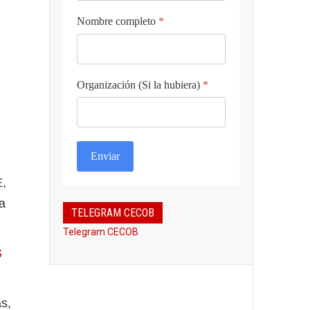
Nombre completo
*
Organización (Si la hubiera)
*
Enviar
E,
ca
TELEGRAM CECOB
Telegram CECOB
S
s,