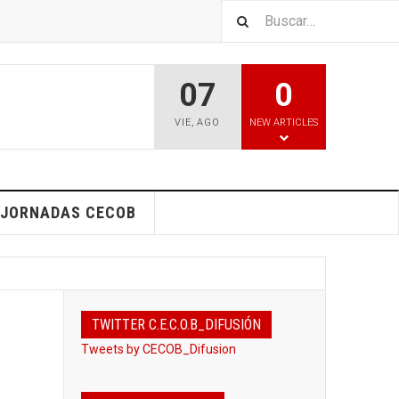
07
0
VIE
,
AGO
NEW ARTICLES
I JORNADAS CECOB
TWITTER C.E.C.O.B_DIFUSIÓN
Tweets by CECOB_Difusion