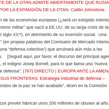
EFE DE LA OTAN ADMITE ABIERTAMENTE QUE RUSIA
OR LA EXPANSIÓN DE LA OTAN. Caitlin Johnstone.
de las economías europeas (¿será un estúpido intento
nismo militar” que sacó a EE.UU. de su larga crisis de la
 siglo XX?), en detrimento de su inversión social. Una
 (en propias palabras del Comisario de Mercado Interior
 una “defensa colectiva”) que arruinará aún más a las
 [Seguid aquí, por favor, el discurso del principal age
, el indigno Josep Borrell, para lo que llama una “nueva
de defensa”:
(767) DIRECTO | EUROPA ANTE LA AME
S FRONTERAS: Estrategia industrial de defensa –
dendos de la paz se han acabado”, dicen en la Comisión
 prevén fabricar unos 200 millones de obuses al año.