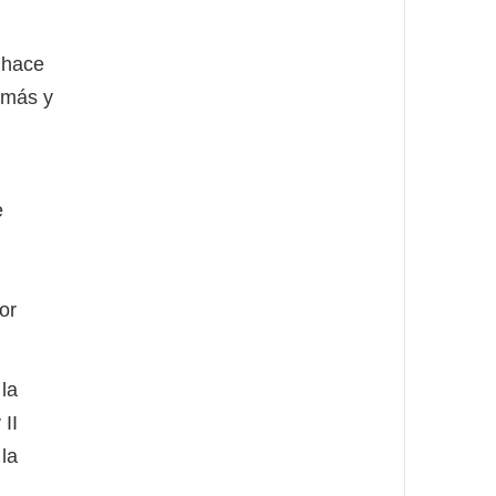
 hace
 más y
e
or
la
 II
la