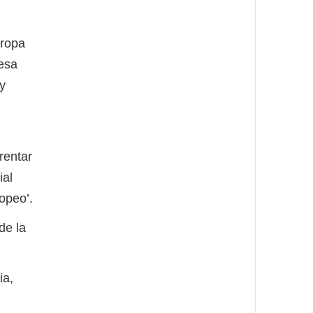
uropa
 esa
y
rentar
ial
opeo’.
de la
ia,