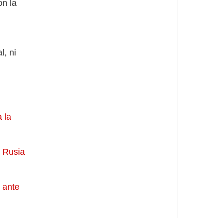
n la
l, ni
 la
y Rusia
 ante