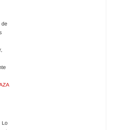
 de
s
,
nte
NAZA
 Lo