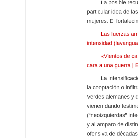
La posible recuperac
particular idea de la
mujeres. El fortaleci
Las fuerzas ar
intensidad (lavangu
«Vientos de ca
cara a una guerra |
La intensificación 
la cooptación o infil
Verdes alemanes y de
vienen dando testimo
(“neoizquierdas” int
y al amparo de disti
ofensiva de décadas