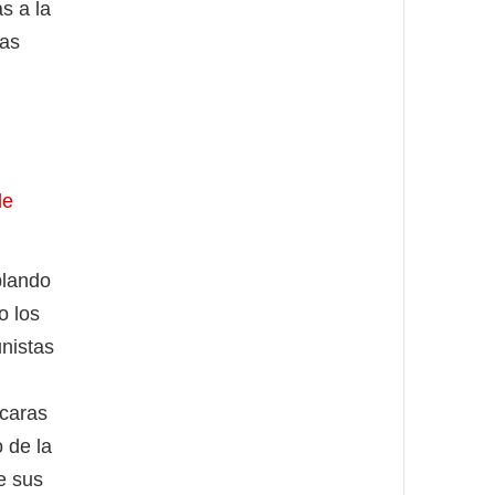
s a la
las
de
blando
o los
nistas
scaras
 de la
e sus