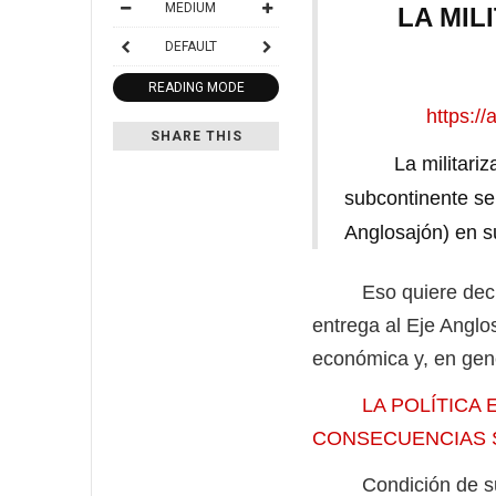
MEDIUM
LA MIL
DEFAULT
READING MODE
https:/
SHARE THIS
La militarizació
subcontinente se
Anglosajón) en s
Eso quiere decir q
entrega al Eje Anglosa
económica y, en gene
LA POLÍTICA
CONSECUENCIAS SO
Condición de subal