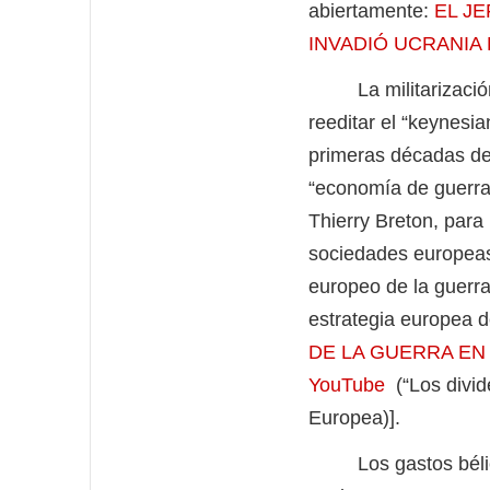
abiertamente:
EL J
INVADIÓ UCRANIA P
La militarización 
reeditar el “keynesia
primeras décadas del
“economía de guerra”
Thierry Breton, para
sociedades europeas.
europeo de la guerra
estrategia europea 
DE LA GUERRA EN SU
YouTube
(“Los divi
Europea)].
Los gastos bélicos