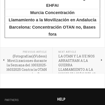
EHFAI
Murcia Concentración
Llamamiento a la Movilización en Andalucía
Barcelona: Concentración OTAN no, Bases
fora
PREVIOUS ARTICLE
NEXT ARTICLE
(Fotografías)(Videos)
LA OTAN Y LA UE NOS
Movilizaciones durante
ARRASTRAN A LA
la Semana del 10032025-
GUERRA
16032025 Contra la OTAN
LLAMAMIENTO A LA
y las Bases
MOVILIZACIÓN DEL 12
DE MARZO
HELP
PARTNERS