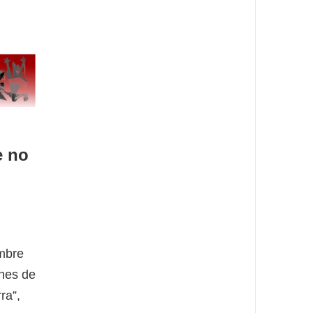
e no
mbre
ones de
ra”,