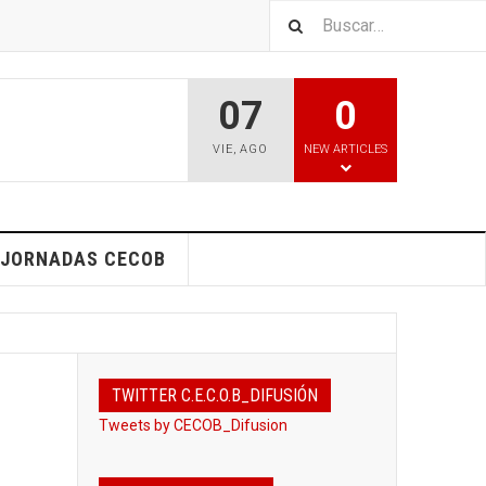
07
0
VIE
,
AGO
NEW ARTICLES
I JORNADAS CECOB
TWITTER C.E.C.O.B_DIFUSIÓN
Tweets by CECOB_Difusion