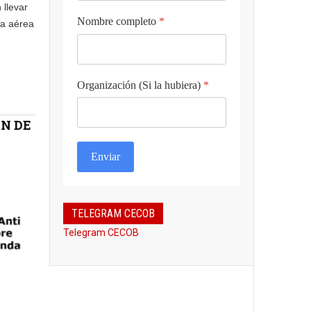
llevar
Nombre completo
*
za aérea
Organización (Si la hubiera)
*
N DE
Enviar
TELEGRAM CECOB
Telegram CECOB