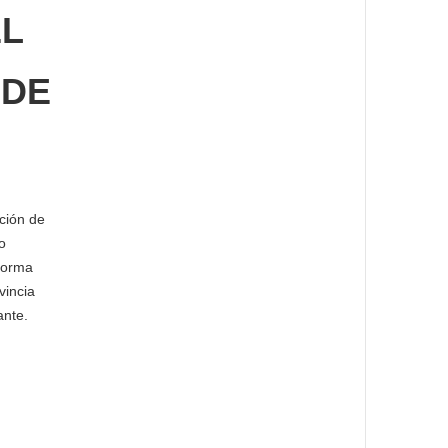
EL
 DE
ción de
o
forma
vincia
ante.