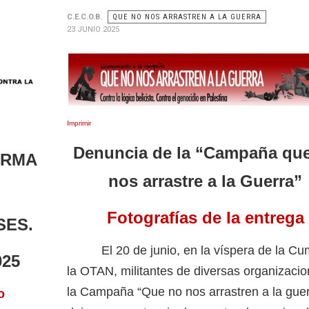
C.E.C.O.B.
QUE NO NOS ARRASTREN A LA GUERRA
23 JUNIO 2025
Imprimir
Denuncia de la “Campaña qu
ORMA
nos arrastre a la Guerra”
Fotografías de la entrega
SES.
El 20 de junio, en la víspera de la Cu
025
la OTAN, militantes de diversas organizaci
la Campaña “Que no nos arrastren a la guer
o